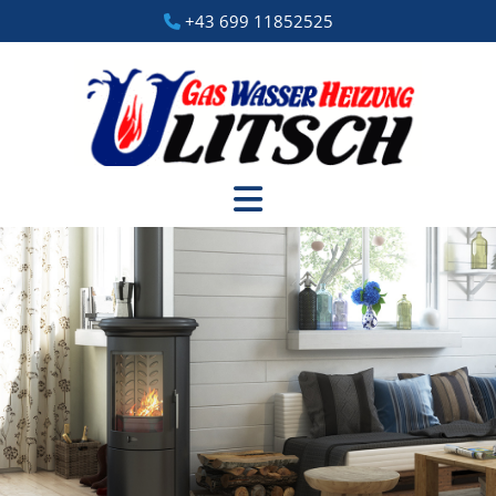
+43 699 11852525
